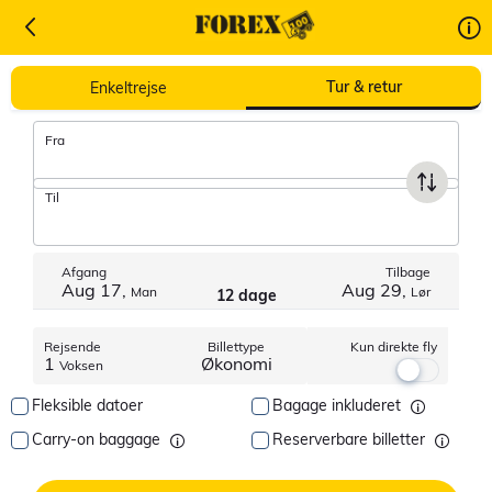
Find billige flybilletter
Tur & retur
Enkeltrejse
Fra
Til
Afgang
Tilbage
Aug 17,
Aug 29,
Man
Lør
12 dage
Rejsende
Billettype
Kun direkte fly
1
Økonomi
Voksen
Fleksible datoer
Bagage inkluderet
Carry-on baggage
Reserverbare billetter